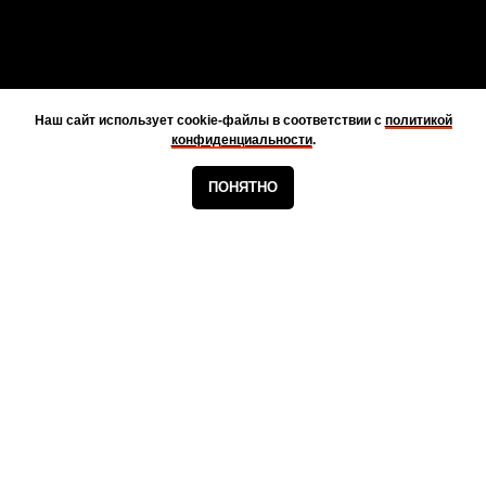
Наш сайт использует cookie-файлы в соответствии с
политикой
конфиденциальности
.
ПОНЯТНО
НАЧАЛО
КАТАЛОГ
КОНТАКТЫ
НАШИ РЕКВИЗИТЫ
ИП Минасян Арутюн Хачатурович
ИНН 771886873009 / ОГРНИП