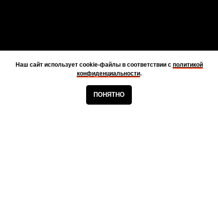
Наш сайт использует cookie-файлы в соответствии с
политикой
конфиденциальности
.
ПОНЯТНО
НАЧАЛО
КАТАЛОГ
КОНТАКТЫ
НАШИ РЕКВИЗИТЫ
ИП Минасян Арутюн Хачатурович
ИНН 771886873009 / ОГРНИП