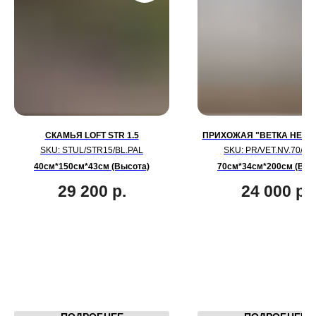
СКАМЬЯ LOFT STR 1.5
ПРИХОЖАЯ "ВЕТКА НЕ ВЕ
SKU:
STUL/STR15/BL.PAL
SKU:
PR/VET.NV.70/BL
40см*150см*43см (Высота)
70см*34см*200см (Выс
29 200
р.
24 000
р.