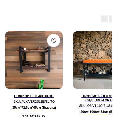
ПОЛОЧКИ В СТИЛЕ ЛОФТ
ОБУВНИЦА 2.0 С МЯГ
СИДЕНИЕМ ORANG
SKU:
PLK/VER2SLEB/BL.TO
SKU:
OB/V1.100/BL/S.O
35см*72,5см*45см (Высота)
40см*100см*53см (Выс
12 820
р.