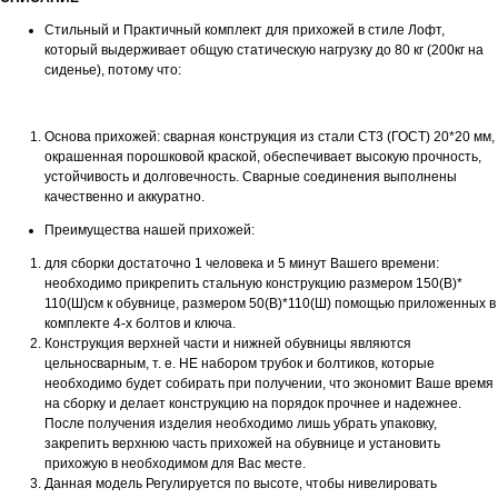
Стильный и Практичный комплект для прихожей в стиле Лофт,
который выдерживает общую статическую нагрузку до 80 кг (200кг на
сиденье), потому что:
Основа прихожей: сварная конструкция из стали СТ3 (ГОСТ) 20*20 мм,
окрашенная порошковой краской, обеспечивает высокую прочность,
устойчивость и долговечность. Сварные соединения выполнены
качественно и аккуратно.
Преимущества нашей прихожей:
для сборки достаточно 1 человека и 5 минут Вашего времени:
необходимо прикрепить стальную конструкцию размером 150(В)*
110(Ш)см к обувнице, размером 50(В)*110(Ш) помощью приложенных в
комплекте 4-х болтов и ключа.
Конструкция верхней части и нижней обувницы являются
цельносварным, т. е. НЕ набором трубок и болтиков, которые
необходимо будет собирать при получении, что экономит Ваше время
на сборку и делает конструкцию на порядок прочнее и надежнее.
После получения изделия необходимо лишь убрать упаковку,
закрепить верхнюю часть прихожей на обувнице и установить
прихожую в необходимом для Вас месте.
Данная модель Регулируется по высоте, чтобы нивелировать