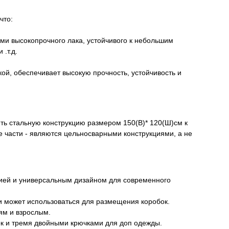
что:
ми высокопрочного лака, устойчивого к небольшим
.т.д.
кой, обеспечивает высокую прочность, устойчивость и
ть стальную конструкцию размером 150(В)* 120(Ш)см к
е части - являются цельносварными конструкциями, а не
цией и универсальным дизайном для современного
и может использоваться для размещения коробок.
ям и взрослым.
к и тремя двойными крючками для доп одежды.