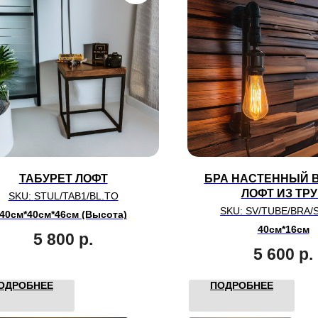
ТАБУРЕТ ЛОФТ
БРА НАСТЕННЫЙ В
ЛОФТ ИЗ ТР
SKU:
STUL/TAB1/BL.TO
SKU:
SV/TUBE/BRA/
40см*40см*46см (Высота)
40см*16см
5 800
р.
5 600
р.
ОДРОБНЕЕ
ПОДРОБНЕЕ