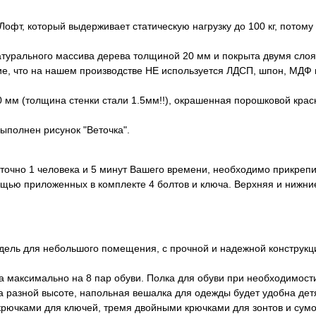
офт, который выдерживает статическую нагрузку до 100 кг, потому 
атурального массива дерева толщиной 20 мм и покрыта двумя слоя
 что на нашем производстве НЕ используется ЛДСП, шпон, МДФ и 
0 мм (толщина стенки стали 1.5мм!!), окрашенная порошковой крас
ыполнен рисунок "Веточка".
очно 1 человека и 5 минут Вашего времени, необходимо прикрепи
ощью приложенных в комплекте 4 болтов и ключа. Верхняя и нижни
одель для небольшого помещения, с прочной и надежной конструк
 максимально на 8 пар обуви. Полка для обуви при необходимост
 разной высоте, напольная вешалка для одежды будет удобна дет
рючками для ключей, тремя двойными крючками для зонтов и сумо