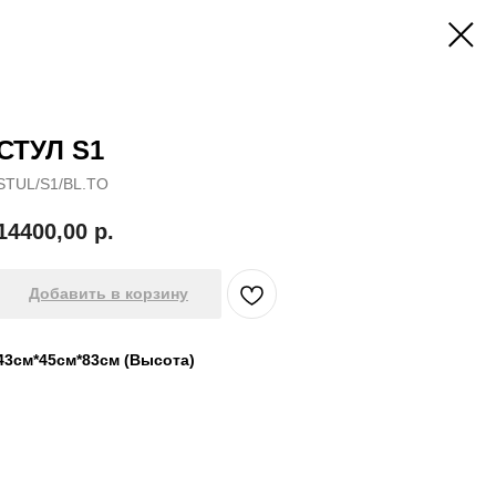
СТУЛ S1
STUL/S1/BL.TO
14400,00
р.
Добавить в корзину
43см*45см*83см (Высота)