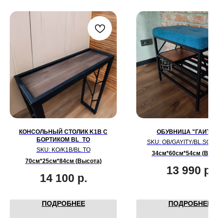
КОНСОЛЬНЫЙ СТОЛИК K1B С
ОБУВНИЦА "ГАИТИ 
БОРТИКОМ BL_TO
SKU:
OB/GAYITY/BL.SO/S
SKU:
KO/K1B/BL.TO
34см*60см*54см (Выс
70см*25см*84см (Высота)
13 990
р.
14 100
р.
ПОДРОБНЕЕ
ПОДРОБНЕЕ