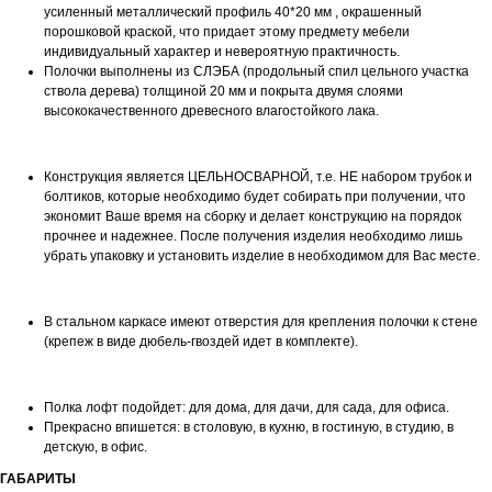
усиленный металлический профиль 40*20 мм , окрашенный
порошковой краской, что придает этому предмету мебели
индивидуальный характер и невероятную практичность.
Полочки выполнены из СЛЭБА (продольный спил цельного участка
ствола дерева) толщиной 20 мм и покрыта двумя слоями
высококачественного древесного влагостойкого лака.
Конструкция является ЦЕЛЬНОСВАРНОЙ, т.е. НЕ набором трубок и
болтиков, которые необходимо будет собирать при получении, что
экономит Ваше время на сборку и делает конструкцию на порядок
прочнее и надежнее. После получения изделия необходимо лишь
убрать упаковку и установить изделие в необходимом для Вас месте.
В стальном каркасе имеют отверстия для крепления полочки к стене
(крепеж в виде дюбель-гвоздей идет в комплекте).
Полка лофт подойдет: для дома, для дачи, для сада, для офиса.
Прекрасно впишется: в столовую, в кухню, в гостиную, в студию, в
детскую, в офис.
ГАБАРИТЫ