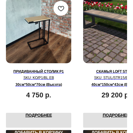
ПРИДИВАННЫЙ СТОЛИК P1
СКАМЬЯ LOFT STR 1
SKU:
KO/P1/BL.EB
SKU:
STUL/STR15/BL.
30см*50см*70см (Высота)
40см*150см*43см (Выс
4 750
р.
29 200
р.
ПОДРОБНЕЕ
ПОДРОБНЕЕ
ДОБАВИТЬ В КОРЗИНУ
ДОБАВИТЬ В КОРЗ