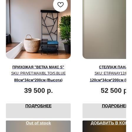
ПРИХОЖАЯ "ВЕТКА МАКС S"
СТЕЛЛАЖ ПАНАЙ
SKU:
PR/VET.MAX/BL.TO/S.BLUE
SKU:
ET/PANAY12/BL.
80см*34см*200см (Высота)
120см*34см*200см (Вы
39 500
р.
52 500
р.
ПОДРОБНЕЕ
ПОДРОБНЕЕ
Out of stock
ДОБАВИТЬ В КОРЗ