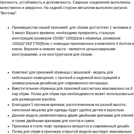
прочность, устойчивость и долговечность. Сварные соединения выполнены
качественно и аккуратно. На задней стороне металлом выполнен рисунок
"Веточка".
Преимущества нашей прихожей: для сборки достаточно 1 человека и
5 минут Вашего времени, необходимо прикрепить стальную
конструкцию размером 150(В)* 100(Ш)см к обувнице, размером
100(Ш)*34(Г)*50(В)см, с помощью приложенных в комплекте 4 болтов и
ключа. Верхняя и нижние части - являются цельносварными
конструкциями, а не конструктором для сборки.
Комплект для прихожей обувница с вешалкой - модель для
небольшого помещения, с прочной и надежной конструкцией и
универсальным дизайном для современного интерьера.
Вместительная обувница для прихожей рассчитана максимально на 8
пар обуви. Полка для обуви при необходимости может использоваться
для размещения коробок.
Благодаря 5 прочным крючкам, расположенным на разной высоте,
напольная вешалка для одежды будет удобна детям и взрослым.
Данная модель укомплектована двумя двойными крючками для ключей
и тремя двойными крючками для зонтов и сумок.
Прихожая в стиле лофт прекрасно впишется в современный дизайн.
Полка для обуви в прихожую открытой модели выглядит максимально