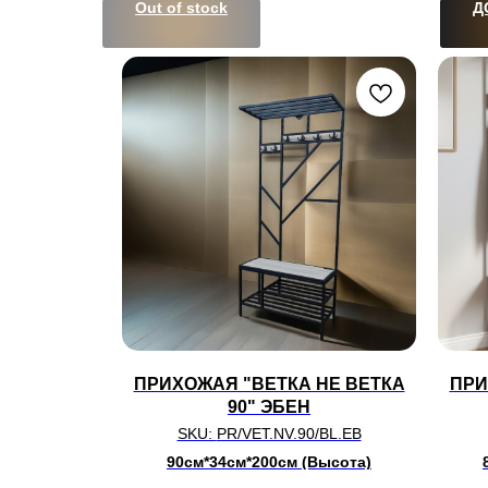
Out of stock
Д
ПРИХОЖАЯ "ВЕТКА НЕ ВЕТКА
ПРИ
90" ЭБЕН
SKU:
PR/VET.NV.90/BL.EB
90см*34см*200см (Высота)