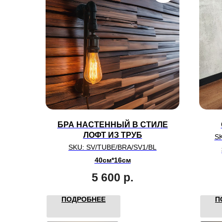
БРА НАСТЕННЫЙ В СТИЛЕ
ЛОФТ ИЗ ТРУБ
S
SKU:
SV/TUBE/BRA/SV1/BL
40см*16см
5 600
р.
ПОДРОБНЕЕ
П