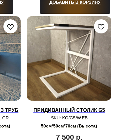
НУ
ДОБАВИТЬ В КОРЗИНУ
З ТРУБ
ПРИДИВАННЫЙ СТОЛИК G5
L.GR
SKU:
KO/G5/W.EB
сота)
50см*50см*70см (Высота)
7 500
р.