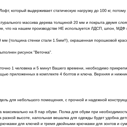
офт, который выдерживает статическую нагрузку до 100 кг, потому 
атурального массива дерева толщиной 20 мм и покрыта двумя слоя
 что на нашем производстве НЕ используется ЛДСП, шпон, МДФ и 
0 мм (толщина стенки стали 1.5мм!!), окрашенная порошковой крас
ыполнен рисунок "Веточка".
очно 1 человека и 5 минут Вашего времени, необходимо прикрепи
ощью приложенных в комплекте 4 болтов и ключа. Верхняя и нижни
одель для небольшого помещения, с прочной и надежной конструк
 максимально на 8 пар обуви. Полка для обуви при необходимост
 разной высоте, напольная вешалка для одежды будет удобна дет
рючками для ключей и тремя двойными крючками для зонтов и сум