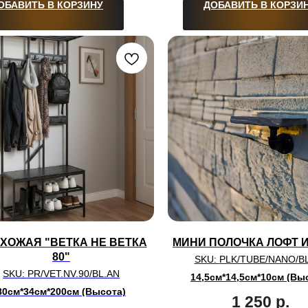
ОБАВИТЬ В КОРЗИНУ
ДОБАВИТЬ В КОРЗИ
ХОЖАЯ "ВЕТКА НЕ ВЕТКА
МИНИ ПОЛОЧКА ЛОФТ И
80"
SKU:
PLK/TUBE/NANO/B
SKU:
PR/VET.NV.90/BL.AN
14,5см*14,5см*10см (Вы
80см*34см*200см (Высота)
1 250
р.