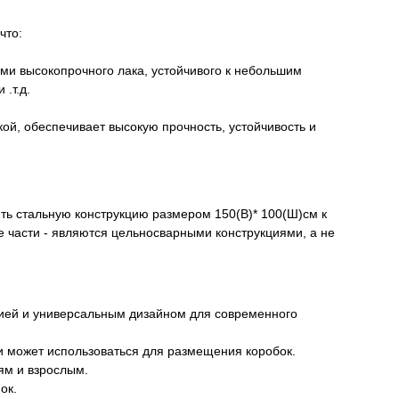
что:
ми высокопрочного лака, устойчивого к небольшим
.т.д.
кой, обеспечивает высокую прочность, устойчивость и
ть стальную конструкцию размером 150(В)* 100(Ш)см к
е части - являются цельносварными конструкциями, а не
цией и универсальным дизайном для современного
и может использоваться для размещения коробок.
ям и взрослым.
ок.