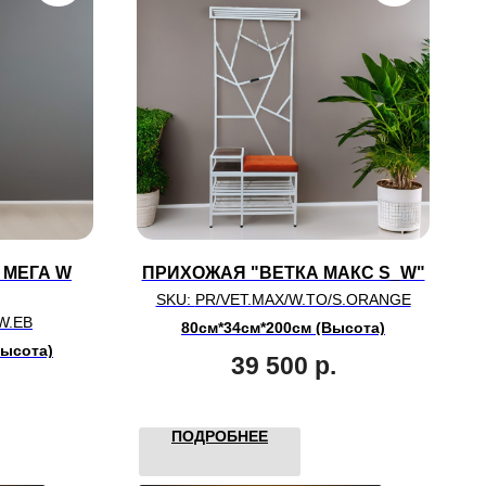
 МЕГА W
ПРИХОЖАЯ "ВЕТКА МАКС S_W"
SKU:
PR/VET.MAX/W.TO/S.ORANGE
W.EB
80см*34см*200см (Высота)
Высота)
39 500
р.
ПОДРОБНЕЕ