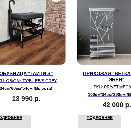
ОБУВНИЦА "ГАИТИ S"
ПРИХОЖАЯ "ВЕТКА
ЭБЕН"
KU:
OB/GAYITY/BL.EB/S.GREY
SKU:
PR/VET.MEG/
34см*60см*54см (Высота)
100см*34см*200см (
13 990
р.
42 000
р.
ОДРОБНЕЕ
ПОДРОБНЕЕ