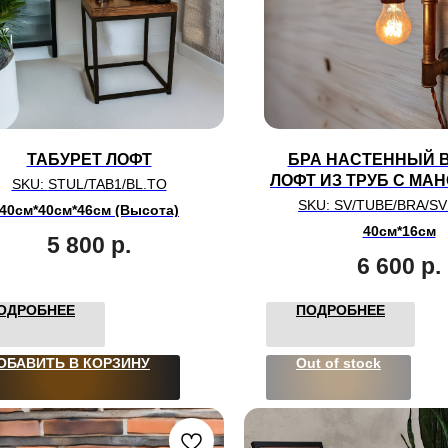
ТАБУРЕТ ЛОФТ
БРА НАСТЕННЫЙ В
ЛОФТ ИЗ ТРУБ С МА
SKU:
STUL/TAB1/BL.TO
SKU:
SV/TUBE/BRA/SV
40см*40см*46см (Высота)
40см*16см
5 800
р.
6 600
р.
ОДРОБНЕЕ
ПОДРОБНЕЕ
ОБАВИТЬ В КОРЗИНУ
Out of stock