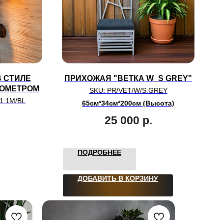
 СТИЛЕ
ПРИХОЖАЯ "ВЕТКА W_S GREY"
НОМЕТРОМ
SKU:
PR/VET/W/S.GREY
1.1M/BL
65см*34см*200см (Высота)
25 000
р.
ПОДРОБНЕЕ
ДОБАВИТЬ В КОРЗИНУ