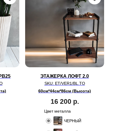
PB25
ЭТАЖЕРКА ЛОФТ 2.0
TO
SKU:
ET/VER1/BL.TO
та)
60см*44см*86см (Высота)
16 200
р.
Цвет металла
ЧЕРНЫЙ