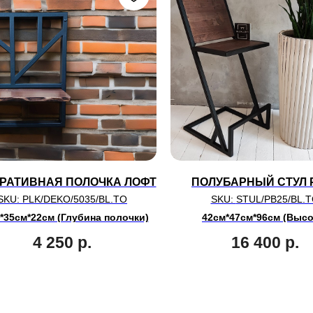
РАТИВНАЯ ПОЛОЧКА ЛОФТ
ПОЛУБАРНЫЙ СТУЛ 
SKU:
PLK/DEKO/5035/BL.TO
SKU:
STUL/PB25/BL.
*35см*22см (Глубина полочки)
42см*47см*96см (Высо
4 250
р.
16 400
р.