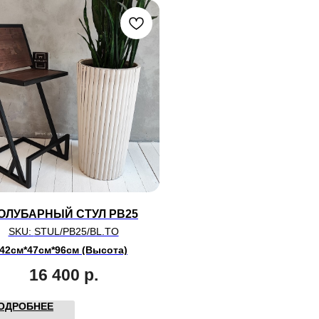
ОЛУБАРНЫЙ СТУЛ PB25
SKU:
STUL/PB25/BL.TO
42см*47см*96см (Высота)
16 400
р.
ОДРОБНЕЕ