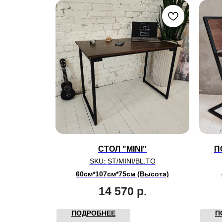
СТОЛ "MINI"
П
SKU:
ST/MINI/BL.TO
60см*107см*75см (Высота)
14 570
р.
ПОДРОБНЕЕ
П