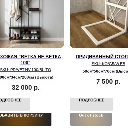
ХОЖАЯ "ВЕТКА НЕ ВЕТКА
ПРИДИВАННЫЙ СТОЛ
100"
SKU:
KO/G5/W.EB
SKU:
PR/VET.NV.100/BL.TO
50см*50см*70см (Высо
00см*34см*200см (Высота)
7 500
р.
32 000
р.
ОДРОБНЕЕ
ПОДРОБНЕЕ
ОБАВИТЬ В КОРЗИНУ
Out of stock