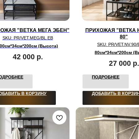
ОЖАЯ "ВЕТКА МЕГА ЭБЕН"
ПРИХОЖАЯ "ВЕТКА 
80"
SKU:
PR/VET.MEG/BL.EB
SKU:
PR/VET.NV.90/
00см*34см*200см (Высота)
80см*34см*200см (В
42 000
р.
27 000
р.
ОДРОБНЕЕ
ПОДРОБНЕЕ
ОБАВИТЬ В КОРЗИНУ
ДОБАВИТЬ В КОРЗИ