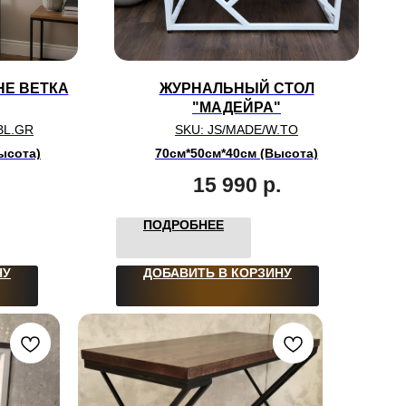
НЕ ВЕТКА
ЖУРНАЛЬНЫЙ СТОЛ
"МАДЕЙРА"
BL.GR
SKU:
JS/MADE/W.TO
ысота)
70см*50см*40см (Высота)
15 990
р.
ПОДРОБНЕЕ
НУ
ДОБАВИТЬ В КОРЗИНУ