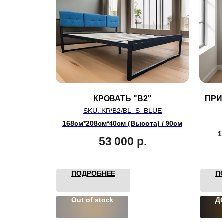
КРОВАТЬ "B2"
ПРИ
SKU:
KR/B2/BL_S_BLUE
168см*208см*40см (Высота) / 90см
1
53 000
р.
ПОДРОБНЕЕ
П
Out of stock
Д