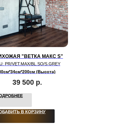
ИХОЖАЯ "ВЕТКА МАКС S"
U:
PR/VET.MAX/BL.SO/S.GREY
80см*34см*200см (Высота)
39 500
р.
ОДРОБНЕЕ
ОБАВИТЬ В КОРЗИНУ