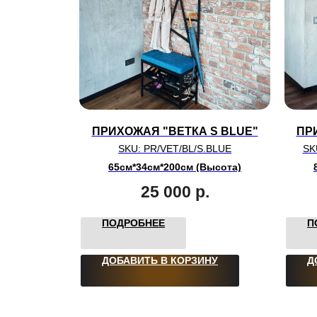
ПРИХОЖАЯ "ВЕТКА S BLUE"
ПР
SKU:
PR/VET/BL/S.BLUE
SK
65см*34см*200см (Высота)
25 000
р.
ПОДРОБНЕЕ
П
ДОБАВИТЬ В КОРЗИНУ
Д