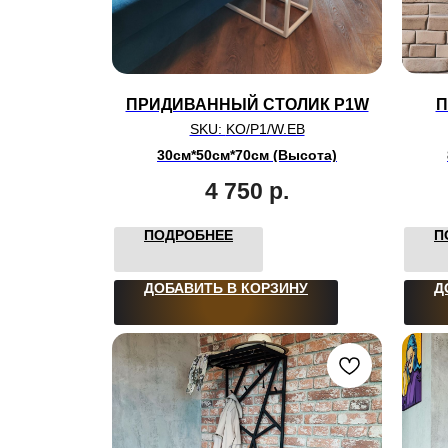
ПРИДИВАННЫЙ СТОЛИК P1W
П
SKU:
KO/P1/W.EB
30см*50см*70см (Высота)
4 750
р.
ПОДРОБНЕЕ
П
ДОБАВИТЬ В КОРЗИНУ
Д