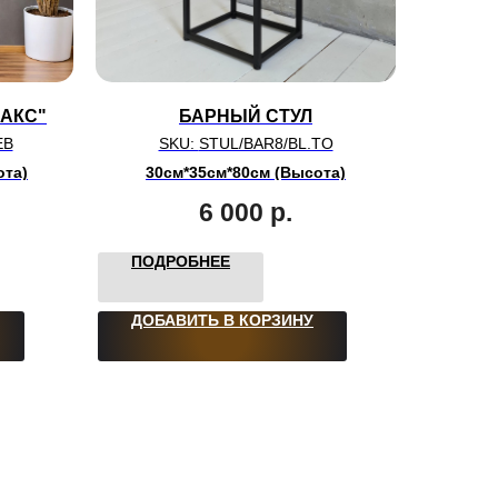
АКС"
БАРНЫЙ СТУЛ
EB
SKU:
STUL/BAR8/BL.TO
ота)
30см*35см*80см (Высота)
6 000
р.
ПОДРОБНЕЕ
ДОБАВИТЬ В КОРЗИНУ