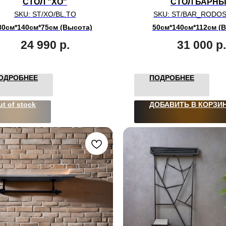
СТОЛ "XО"
СТОЛ БАРН
SKU:
ST/XO/BL.TO
SKU:
ST/BAR_RODOS
80см*140см*75см (Высота)
50см*140см*112см (
24 990
р.
31 000
р.
ОДРОБНЕЕ
ПОДРОБНЕЕ
ut of stock
ДОБАВИТЬ В КОРЗИ