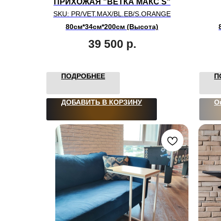
ПРИХОЖАЯ "ВЕТКА МАКС S"
SKU:
PR/VET.MAX/BL.EB/S.ORANGE
80см*34см*200см (Высота)
39 500
р.
ПОДРОБНЕЕ
П
ДОБАВИТЬ В КОРЗИНУ
O