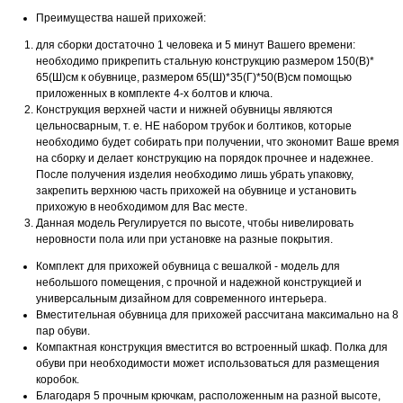
Преимущества нашей прихожей:
для сборки достаточно 1 человека и 5 минут Вашего времени:
необходимо прикрепить стальную конструкцию размером 150(В)*
65(Ш)см к обувнице, размером 65(Ш)*35(Г)*50(В)см помощью
приложенных в комплекте 4-х болтов и ключа.
Конструкция верхней части и нижней обувницы являются
цельносварным, т. е. НЕ набором трубок и болтиков, которые
необходимо будет собирать при получении, что экономит Ваше время
на сборку и делает конструкцию на порядок прочнее и надежнее.
После получения изделия необходимо лишь убрать упаковку,
закрепить верхнюю часть прихожей на обувнице и установить
прихожую в необходимом для Вас месте.
Данная модель Регулируется по высоте, чтобы нивелировать
неровности пола или при установке на разные покрытия.
Комплект для прихожей обувница с вешалкой - модель для
небольшого помещения, с прочной и надежной конструкцией и
универсальным дизайном для современного интерьера.
Вместительная обувница для прихожей рассчитана максимально на 8
пар обуви.
Компактная конструкция вместится во встроенный шкаф. Полка для
обуви при необходимости может использоваться для размещения
коробок.
Благодаря 5 прочным крючкам, расположенным на разной высоте,