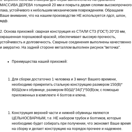
МАССИВА ДЕРЕВА толщиной 20 мм и покрыта двумя слоями высокопрочного
лака, устойчивого к небольшим механическим повреждениям. Обращаем
Ваше внимание, что на нашем производстве НЕ используется лдсп, шпон,
мдф.
2. Основа прихожей: сварная конструкция из СТАЛИ СТ3 (ГОСТ) 20*20 мм,
окрашенная порошковой краской, обеспечивает высокую прочность,
устойчивость и долговечность. Сварные соединения выполнены качественно
и аккуратно. На задней стороне металлом выполнен рисунок "веточка".
Преимущества нашей прихожей:
Для сборки достаточно 1 человека и 3 минут Вашего времени,
необходимо прикрепить стальную конструкцию размером 150(В)*
80(Ш)см к обувнице, размером 80(Ш)*34(Г)*50(В)см, с помощью
приложенных в комплекте 4 болтов и ключа.
Конструкция верхней части и нижней обувницы являются
ЦЕЛЬНОСВАРНЫМ, т.е. НЕ набором трубок и болтиков, которые
необходимо будет собирать при получении, что экономит Ваше время
на сборку и делает конструкцию на порядок прочнее и надежнее.