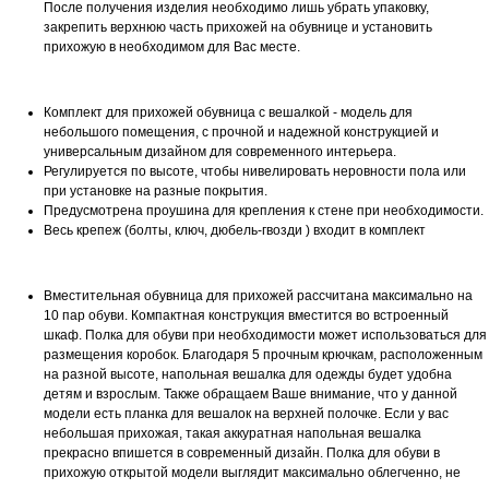
После получения изделия необходимо лишь убрать упаковку,
закрепить верхнюю часть прихожей на обувнице и установить
прихожую в необходимом для Вас месте.
Комплект для прихожей обувница с вешалкой - модель для
небольшого помещения, с прочной и надежной конструкцией и
универсальным дизайном для современного интерьера.
Регулируется по высоте, чтобы нивелировать неровности пола или
при установке на разные покрытия.
Предусмотрена проушина для крепления к стене при необходимости.
Весь крепеж (болты, ключ, дюбель-гвозди ) входит в комплект
Вместительная обувница для прихожей рассчитана максимально на
10 пар обуви. Компактная конструкция вместится во встроенный
шкаф. Полка для обуви при необходимости может использоваться для
размещения коробок. Благодаря 5 прочным крючкам, расположенным
на разной высоте, напольная вешалка для одежды будет удобна
детям и взрослым. Также обращаем Ваше внимание, что у данной
модели есть планка для вешалок на верхней полочке. Если у вас
небольшая прихожая, такая аккуратная напольная вешалка
прекрасно впишется в современный дизайн. Полка для обуви в
прихожую открытой модели выглядит максимально облегченно, не