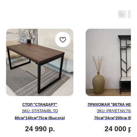
СТОЛ "СТАНДАРТ"
ПРИХОЖАЯ "ВЕТКА НЕ ВЕ
SKU:
ST/STAN/BL.TO
SKU:
PR/VET.NV.70/BL
80см*140см*75см (Высота)
70см*34см*200см (Выс
24 990
р.
24 000
р.