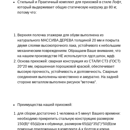
Стильный и Практичный комплект для прихожей в стиле Лофт,
который выдерживает общую статическую нагрузку до 80 кг,
потому что:
Верхняя полочка этажерки для обуви выполнена из
натурального МАССИВА ДЕРЕВА толщиной 20 мм и покрыта
двумя слоями высокопрочного лака, устойчивого к небольшим
механическим повреждениям. Обращаем Ваше внимание, что
на нашем производстве НЕ используется лдсп,шпон, мдф.
Основа прихожей: сварная конструкция из СТАЛИ СТ3 (ГОСТ)
20*20 мм, окрашенная порошковой краской, обеспечивает
высокую прочность, устойчивость и долговечность. Сварные
соединения выполнены качественно и аккуратно. На задней
стороне металлом выполнен рисунок "веточка".
Преимущества нашей прихожей:
для сборки достаточно 1 человека и 5 минут Вашего времени:
необходимо прикрепить стальную конструкцию размером
150(В)* 65(Ш)см к обувнице, размером 65(Ш)*35(Г)*50(В)см
помощью приложенных в комплекте 4-х болтов и ключа.