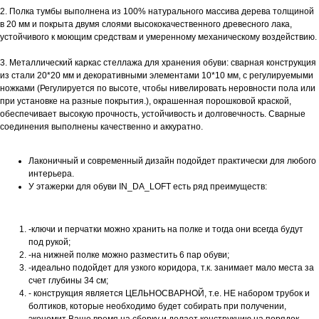
2. Полка тумбы выполнена из 100% натурального массива дерева толщиной
в 20 мм и покрыта двумя слоями высококачественного древесного лака,
устойчивого к моющим средствам и умеренному механическому воздействию.
3. Металлический каркас стеллажа для хранения обуви: сварная конструкция
из стали 20*20 мм и декоративными элементами 10*10 мм, с регулируемыми
ножками (Регулируется по высоте, чтобы нивелировать неровности пола или
при установке на разные покрытия.), окрашенная порошковой краской,
обеспечивает высокую прочность, устойчивость и долговечность. Сварные
соединения выполнены качественно и аккуратно.
Лаконичный и современный дизайн подойдет практически для любого
интерьера.
У этажерки для обуви IN_DA_LOFT есть ряд преимуществ:
-ключи и перчатки можно хранить на полке и тогда они всегда будут
под рукой;
-на нижней полке можно разместить 6 пар обуви;
-идеально подойдет для узкого коридора, т.к. занимает мало места за
счет глубины 34 см;
- конструкция является ЦЕЛЬНОСВАРНОЙ, т.е. НЕ набором трубок и
болтиков, которые необходимо будет собирать при получении,