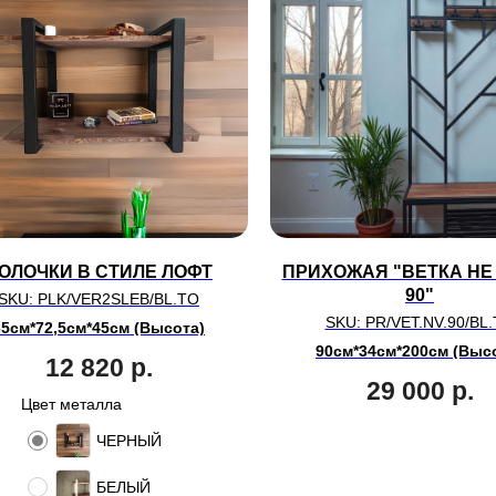
ОЛОЧКИ В СТИЛЕ ЛОФТ
ПРИХОЖАЯ "ВЕТКА НЕ
90"
SKU:
PLK/VER2SLEB/BL.TO
SKU:
PR/VET.NV.90/BL
35см*72,5см*45см (Высота)
90см*34см*200см (Выс
12 820
р.
29 000
р.
Цвет металла
ЧЕРНЫЙ
БЕЛЫЙ