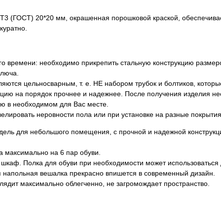
Т3 (ГОСТ) 20*20 мм, окрашенная порошковой краской, обеспечивае
куратно.
его времени: необходимо прикрепить стальную конструкцию размер
ключа.
яются цельносварным, т. е. НЕ набором трубок и болтиков, которы
кцию на порядок прочнее и надежнее. После получения изделия не
ую в необходимом для Вас месте.
велировать неровности пола или при установке на разные покрытия
одель для небольшого помещения, с прочной и надежной конструк
 максимально на 6 пар обуви.
 шкаф. Полка для обуви при необходимости может использоваться
я напольная вешалка прекрасно впишется в современный дизайн.
лядит максимально облегченно, не загромождает пространство.