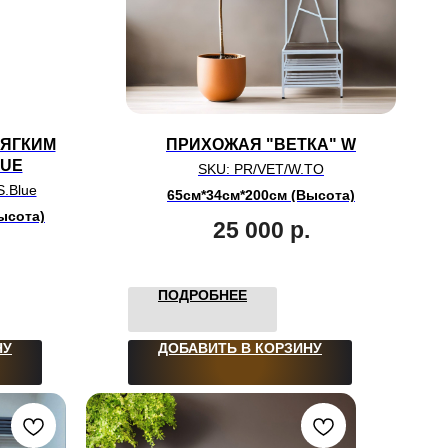
МЯГКИМ
ПРИХОЖАЯ "ВЕТКА" W
LUE
SKU:
PR/VET/W.TO
S.Blue
65см*34см*200см (Высота)
ысота)
25 000
р.
ПОДРОБНЕЕ
НУ
ДОБАВИТЬ В КОРЗИНУ