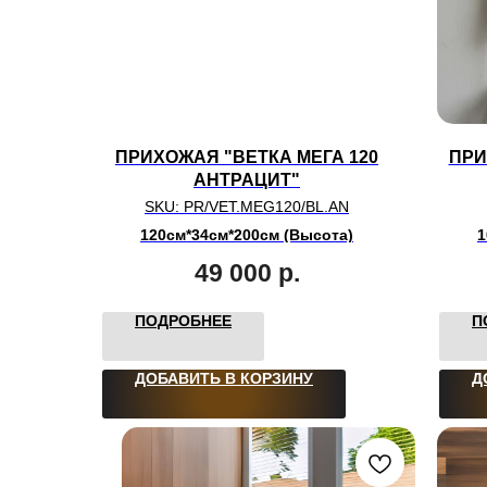
ПРИХОЖАЯ "ВЕТКА МЕГА 120
ПРИ
АНТРАЦИТ"
SKU:
PR/VET.MEG120/BL.AN
120см*34см*200см (Высота)
1
49 000
р.
ПОДРОБНЕЕ
П
ДОБАВИТЬ В КОРЗИНУ
Д