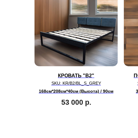
КРОВАТЬ "B2"
П
SKU:
KR/B2/BL_S_GREY
168см*208см*40см (Высота) / 90см
53 000
р.