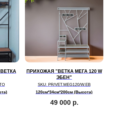
 ВЕТКА
ПРИХОЖАЯ "ВЕТКА МЕГА 120 W
ЭБЕН"
.TO
SKU:
PR/VET.MEG120/W.EB
ота)
120см*34см*200см (Высота)
49 000
р.