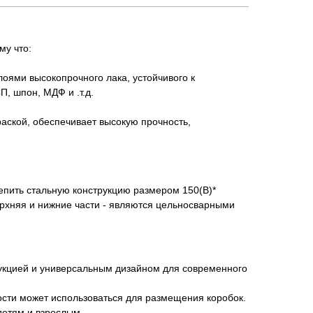
му что:
оями высокопрочного лака, устойчивого к
 шпон, МДФ и .т.д.
раской, обеспечивает высокую прочность,
епить стальную конструкцию размером 150(В)*
ерхняя и нижние части - являются цельносварными
рукцией и универсальным дизайном для современного
ости может использоваться для размещения коробок.
детям и взрослым.