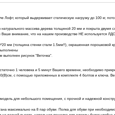
е Лофт, который выдерживает статическую нагрузку до 100 кг, пото
з натурального массива дерева толщиной 20 мм и покрыта двумя сл
аше внимание, что на нашем производстве НЕ используется ЛДСП,
0*20 мм (толщина стенки стали 1.5мм!!), окрашенная порошковой к
 выполнены
м выполнен рисунок "Веточка".
таточно 1 человека и 5 минут Вашего времени, необходимо прикр
50(В)см, с помощью приложенных в комплекте 4 болтов и ключа. В
- модель для небольшого помещения, с прочной и надежной конст
ана максимально на 8 пар обуви. Полка для обуви при необходим
 на разной высоте, напольная вешалка для одежды будет удобна 