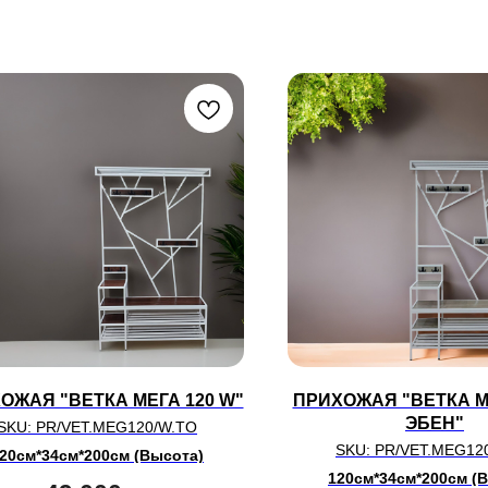
ОЖАЯ "ВЕТКА МЕГА 120 W"
ПРИХОЖАЯ "ВЕТКА М
ЭБЕН"
SKU:
PR/VET.MEG120/W.TO
SKU:
PR/VET.MEG12
20см*34см*200см (Высота)
120см*34см*200см (