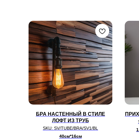
БРА НАСТЕННЫЙ В СТИЛЕ
ПРИХ
ЛОФТ ИЗ ТРУБ
SKU:
SV/TUBE/BRA/SV1/BL
1
40см*16см