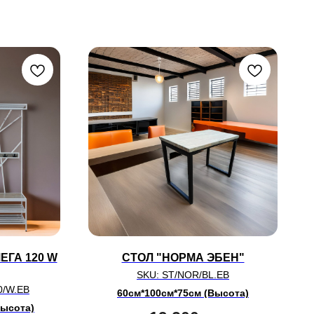
ЕГА 120 W
СТОЛ "НОРМА ЭБЕН"
SKU:
ST/NOR/BL.EB
0/W.EB
60см*100см*75см (Высота)
Высота)