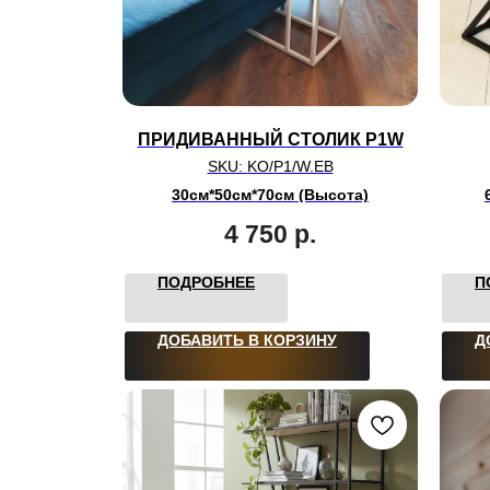
ПРИДИВАННЫЙ СТОЛИК P1W
SKU:
KO/P1/W.EB
30см*50см*70см (Высота)
4 750
р.
ПОДРОБНЕЕ
П
ДОБАВИТЬ В КОРЗИНУ
Д