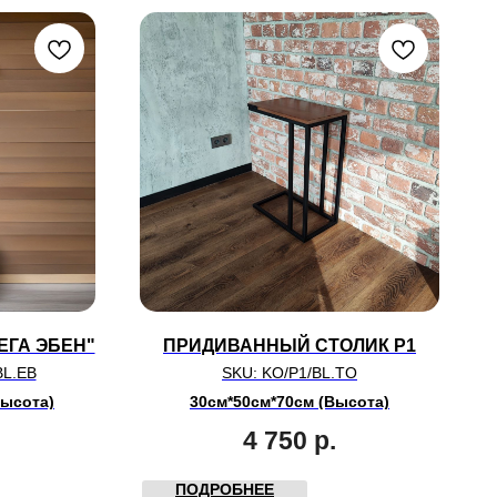
ЕГА ЭБЕН"
ПРИДИВАННЫЙ СТОЛИК P1
BL.EB
SKU:
KO/P1/BL.TO
Высота)
30см*50см*70см (Высота)
4 750
р.
ПОДРОБНЕЕ