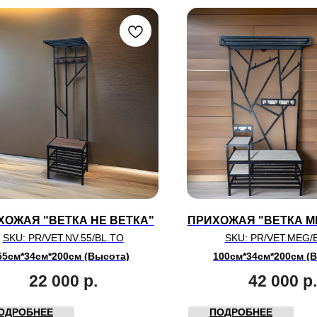
ХОЖАЯ "ВЕТКА НЕ ВЕТКА"
ПРИХОЖАЯ "ВЕТКА М
SKU:
PR/VET.NV.55/BL.TO
SKU:
PR/VET.MEG/
55см*34см*200см (Высота)
100см*34см*200см (
22 000
р.
42 000
р.
ОДРОБНЕЕ
ПОДРОБНЕЕ