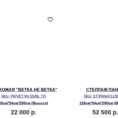
ХОЖАЯ "ВЕТКА НЕ ВЕТКА"
СТЕЛЛАЖ ПА
SKU:
PR/VET.NV.55/BL.TO
SKU:
ET/PANAY12/
55см*34см*200см (Высота)
120см*34см*200см (
22 000
р.
52 500
р.