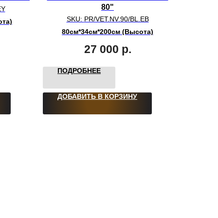
80"
EY
SKU:
PR/VET.NV.90/BL.EB
ота)
80см*34см*200см (Высота)
27 000
р.
ПОДРОБНЕЕ
ДОБАВИТЬ В КОРЗИНУ