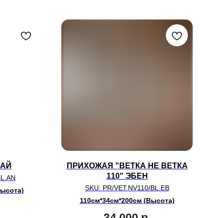
НАЙ
ПРИХОЖАЯ "ВЕТКА НЕ ВЕТКА
110" ЭБЕН
BL.AN
SKU:
PR/VET.NV110/BL.EB
Высота)
110см*34см*200см (Высота)
34 000
р.