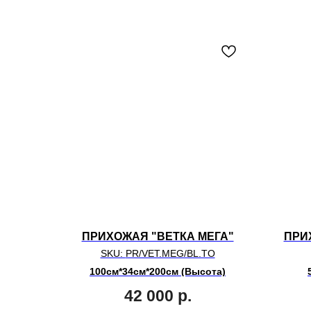
ПРИХОЖАЯ "ВЕТКА МЕГА"
ПРИ
SKU:
PR/VET.MEG/BL.TO
100см*34см*200см (Высота)
42 000
р.