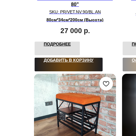
80"
SKU:
PR/VET.NV.90/BL.AN
80см*34см*200см (Высота)
27 000
р.
ПОДРОБНЕЕ
П
ДОБАВИТЬ В КОРЗИНУ
O