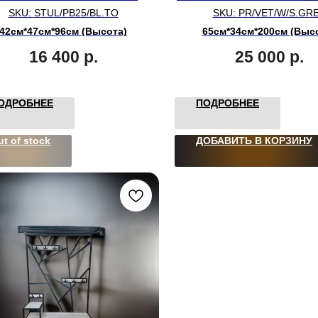
SKU:
STUL/PB25/BL.TO
SKU:
PR/VET/W/S.GR
42см*47см*96см (Высота)
65см*34см*200см (Выс
16 400
р.
25 000
р.
ОДРОБНЕЕ
ПОДРОБНЕЕ
ut of stock
ДОБАВИТЬ В КОРЗИНУ